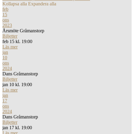
Kollapsa alla
Expandera alla
feb
15
ons
2023
Årsmöte Gråmanstorp
Biljetter
feb 15 kl. 19:00
Läs mer
jan
10
ons
2024
Dans Gråmanstorp
Biljetter
jan 10 kl. 19:00
Läs mer
jan
17
ons
2024
Dans Gråmanstorp
Biljetter
jan 17 kl. 19:00
Läs mer