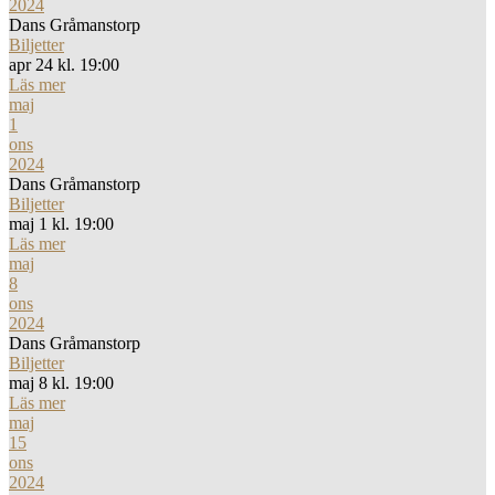
2024
Dans Gråmanstorp
Biljetter
apr 24 kl. 19:00
Läs mer
maj
1
ons
2024
Dans Gråmanstorp
Biljetter
maj 1 kl. 19:00
Läs mer
maj
8
ons
2024
Dans Gråmanstorp
Biljetter
maj 8 kl. 19:00
Läs mer
maj
15
ons
2024