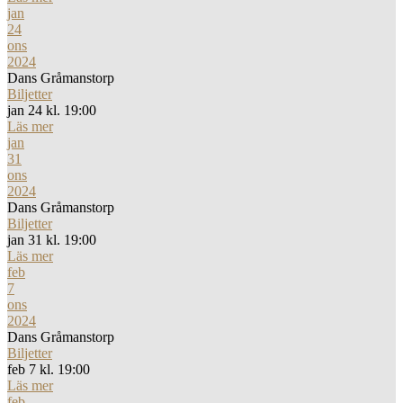
jan
24
ons
2024
Dans Gråmanstorp
Biljetter
jan 24 kl. 19:00
Läs mer
jan
31
ons
2024
Dans Gråmanstorp
Biljetter
jan 31 kl. 19:00
Läs mer
feb
7
ons
2024
Dans Gråmanstorp
Biljetter
feb 7 kl. 19:00
Läs mer
feb