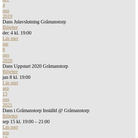
4
ons
2019
Dans Julavslutning Gråmanstorp
Biljetter
dec 4 kl. 19:00
Läs mer
jan
8
ons
2020
Dans Uppstart 2020 Gråmanstorp
Biljetter
jan 8 kl. 19:00
Läs mer
sep
15
ons
2021
Dans i Gråmanstorp Inställd
@ Gråmanstorp
Biljetter
sep 15 kl. 19:00 – 21:00
Läs mer
sep