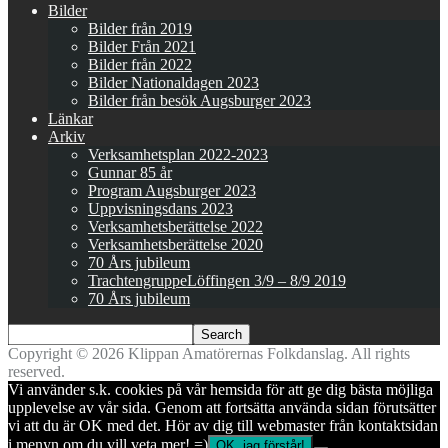
Bilder
Bilder från 2019
Bilder Från 2021
Bilder från 2022
Bilder Nationaldagen 2023
Bilder från besök Augsburger 2023
Länkar
Arkiv
Verksamhetsplan 2022-2023
Gunnar 85 år
Program Augsburger 2023
Uppvisningsdans 2023
Verksamhetsberättelse 2022
Verksamhetsberättelse 2020
70 Års jubileum
TrachtengruppeLöffingen 3/9 – 8/9 2019
70 Års jubileum
Copyright © 2026 Klippan Amatörernas Folkdanslag. All rights
reserved.
Vi använder s.k. cookies på vår hemsida för att ge dig bästa möjliga
upplevelse av vår sida. Genom att fortsätta använda sidan förutsätter
vi att du är OK med det. Hör av dig till webmaster från kontaktsidan
i menyn om du vill veta mer! =)
OK, jag förstår!