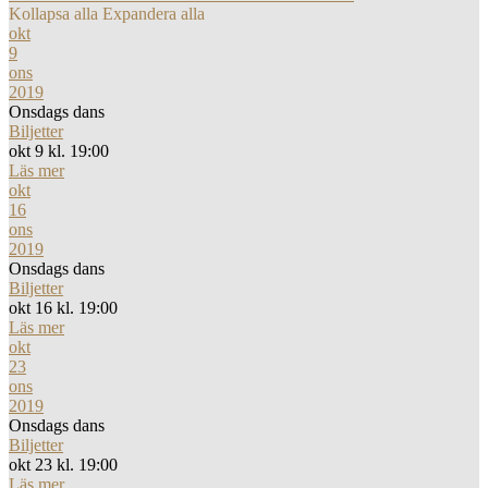
Kollapsa alla
Expandera alla
okt
9
ons
2019
Onsdags dans
Biljetter
okt 9 kl. 19:00
Läs mer
okt
16
ons
2019
Onsdags dans
Biljetter
okt 16 kl. 19:00
Läs mer
okt
23
ons
2019
Onsdags dans
Biljetter
okt 23 kl. 19:00
Läs mer