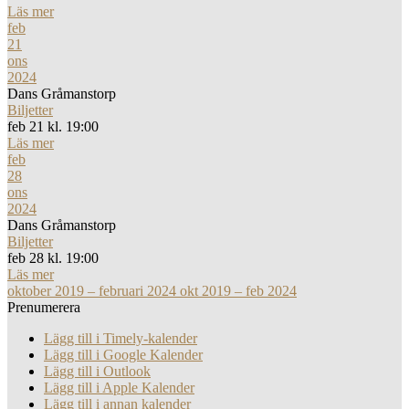
Läs mer
feb
21
ons
2024
Dans Gråmanstorp
Biljetter
feb 21 kl. 19:00
Läs mer
feb
28
ons
2024
Dans Gråmanstorp
Biljetter
feb 28 kl. 19:00
Läs mer
oktober 2019 – februari 2024
okt 2019 – feb 2024
Prenumerera
Lägg till i Timely-kalender
Lägg till i Google Kalender
Lägg till i Outlook
Lägg till i Apple Kalender
Lägg till i annan kalender