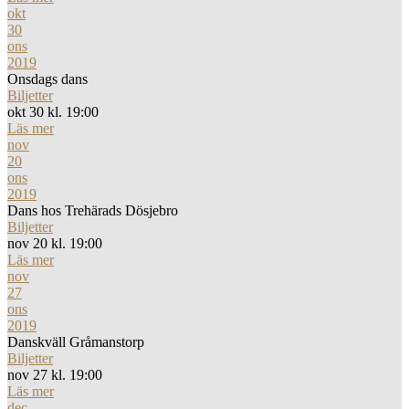
okt
30
ons
2019
Onsdags dans
Biljetter
okt 30 kl. 19:00
Läs mer
nov
20
ons
2019
Dans hos Trehärads Dösjebro
Biljetter
nov 20 kl. 19:00
Läs mer
nov
27
ons
2019
Danskväll Gråmanstorp
Biljetter
nov 27 kl. 19:00
Läs mer
dec