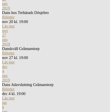
ons
2019
Dans hos Trehärads Dösjebro
Biljetter
nov 20 kl. 19:00
Läs mer
nov
27
ons
2019
Danskväll Gråmanstorp
Biljetter
nov 27 kl. 19:00
Läs mer
dec
4
ons
2019
Dans Julavslutning Gråmanstorp
Biljetter
dec 4 kl. 19:00
Läs mer
jan
8
ons