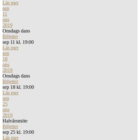
Läs mer
sep
11
ons
2019
Onsdags dans
Biljetter
sep 11 kl. 19:00
Läs mer
sep
18
ons
2019
Onsdags dans
Biljetter
sep 18 kl. 19:00
Läs mer
sep
25
ons
2019
Halvårsmöte
Biljetter
sep 25 kl. 19:00
Läs mer