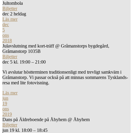
Jultombola
Biljetter
dec 2
heldag
Läs mer
dec
5
ons
2018
Julavslutning med kort-träff
@ Gråmanstorps bygdegård,
Gråmanstorp 1035B
Biljetter
dec 5 kl. 19:00 – 21:00
Vi avslutar höstterminen traditionsenligt med trevligt samkväm i
Gråmanstorp. Vi passar också på att minnas sommarens Tysklands-
resa med lite fotovisning.
Läs mer
jun
19
ons
2019
Dans på Äldreboende på Åbyhem
@ Åbyhem
Biljetter
jun 19 kl. 18:00 – 18:45