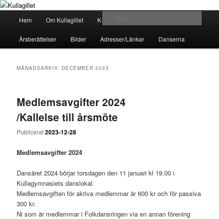
Hoppa
Hoppa
till
till
Huvudmeny
Sök
Hem
Om Kullagillet
Kontakter
Kalender
primärt
sekundärt
innehåll
innehåll
Kullagillet
Årsberättelser
Bilder
Adresser/Länkar
Danserna
MÅNADSARKIV:
DECEMBER 2023
Medlemsavgifter 2024
/Kallelse till årsmöte
Publicerat
2023-12-28
Medlemsavgifter 2024
Dansåret 2024 börjar torsdagen den 11 januari kl 19.00 i
Kullagymnasiets danslokal.
Medlemsavgiften för aktiva medlemmar är 600 kr och för passiva
300 kr.
Ni som är medlemmar i Folkdansringen via en annan förening