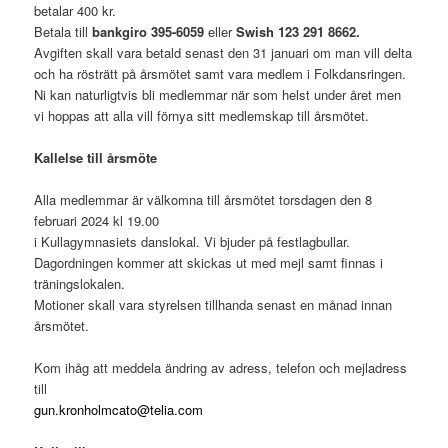
betalar 400 kr.
Betala till
bankgiro 395-6059
eller
Swish 123 291 8662.
Avgiften skall vara betald senast den 31 januari om man vill delta
och ha rösträtt på årsmötet samt vara medlem i Folkdansringen.
Ni kan naturligtvis bli medlemmar när som helst under året men
vi hoppas att alla vill förnya sitt medlemskap till årsmötet.
Kallelse till årsmöte
Alla medlemmar är välkomna till årsmötet torsdagen den 8
februari 2024 kl 19.00
i Kullagymnasiets danslokal. Vi bjuder på festlagbullar.
Dagordningen kommer att skickas ut med mejl samt finnas i
träningslokalen.
Motioner skall vara styrelsen tillhanda senast en månad innan
årsmötet.
Kom ihåg att meddela ändring av adress, telefon och mejladress
till
gun.kronholmcato@telia.com