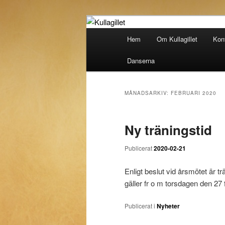
Hoppa
Hoppa
till
till
Huvudmeny
Hem
Om Kullagillet
Kon
primärt
sekundärt
Kullagillet
innehåll
innehåll
Danserna
MÅNADSARKIV:
FEBRUARI 2020
Ny träningstid
Publicerat
2020-02-21
Enligt beslut vid årsmötet är t
gäller fr o m torsdagen den 27 
Publicerat i
Nyheter