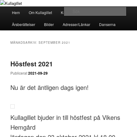
Hoppa
Hoppa
till
till
Huvudmeny
Sök
Hem
Om Kullagillet
Kontakter
Kalender
primärt
sekundärt
innehåll
innehåll
Kullagillet
Årsberättelser
Bilder
Adresser/Länkar
Danserna
MÅNADSARKIV:
SEPTEMBER 2021
Höstfest 2021
Publicerat
2021-09-29
Nu är det äntligen dags igen!
Kullagillet bjuder in till höstfest på Vikens
Hemgård
lördagen den 23 oktober 2021 kl 18.00