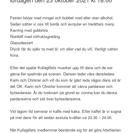
Festen börjar med mingel och bubbel med eller utan alkohol.
Sedan sätter vi oss till bords och avnjuter en trerätters meny.
Kavring med gubbröra
Rostbiff med rotfruktsgratäng
Glassdessert
Dryck får du själv ta med öl, vin eller vad du vill. Vanligt vatten
finns.
Efter det spelar Kullagillets musiker upp till dans och de ser
gärna fler spelmän på scenen. Dansen leder våra dansledare
Karin och Christer och vill du som är gäst leda någon dans så är
det OK. Karin och Christer kommer att värva pardanser och
bytesdanser. Är du tveksam på grund av corona kan du dansa
pardanserna och stå över bytesdanserna.
Vid lagom tid serverar vi kaffe med kaka. Efter kaffet är vi sugna
på mer dans för att sedan avsluta kvällen ca 23.30 – 24.00.
När Kullagillets medlemmar bestämde sig för att göra höstfesten