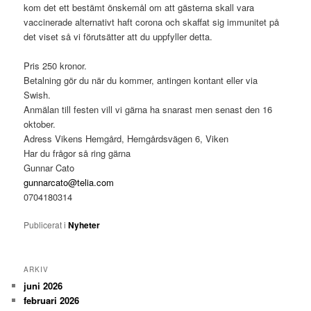
kom det ett bestämt önskemål om att gästerna skall vara
vaccinerade alternativt haft corona och skaffat sig immunitet på
det viset så vi förutsätter att du uppfyller detta.
Pris 250 kronor.
Betalning gör du när du kommer, antingen kontant eller via
Swish.
Anmälan till festen vill vi gärna ha snarast men senast den 16
oktober.
Adress Vikens Hemgård, Hemgårdsvägen 6, Viken
Har du frågor så ring gärna
Gunnar Cato
gunnarcato@telia.com
0704180314
Publicerat i
Nyheter
ARKIV
juni 2026
februari 2026