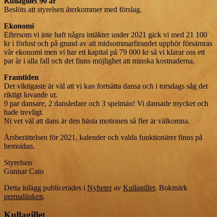
Kullagillet 90 år
Beslöts att styrelsen återkommer med förslag.
Ekonomi
Eftersom vi inte haft några intäkter under 2021 gick vi med 21 100
kr i förlust och på grund av att midsommarfirandet upphör försämras
vår ekonomi men vi har ett kapital på 79 000 kr så vi klarar oss ett
par år i alla fall och det finns möjlighet att minska kostnaderna.
Framtiden
Det viktigaste är väl att vi kan fortsätta dansa och i torsdags såg det
riktigt lovande ut.
9 par dansare, 2 dansledare och 3 spelmän! Vi dansade mycket och
hade trevligt.
Ni vet väl att dans är den bästa motionen så fler är välkomna.
Årsberättelsen för 2021, kalender och valda funktionärer finns på
hemsidan.
Styrelsen
Gunnar Cato
Detta inlägg publicerades i
Nyheter
av
Kullagillet
. Bokmärk
permalänken
.
Kullagillet