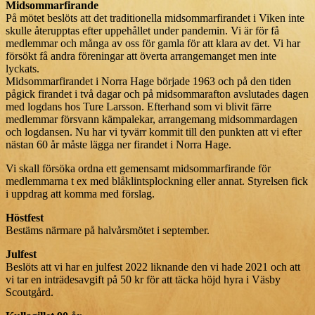
Midsommarfirande
På mötet beslöts att det traditionella midsommarfirandet i Viken inte
skulle återupptas efter uppehållet under pandemin. Vi är för få
medlemmar och många av oss för gamla för att klara av det. Vi har
försökt få andra föreningar att överta arrangemanget men inte
lyckats.
Midsommarfirandet i Norra Hage började 1963 och på den tiden
pågick firandet i två dagar och på midsommarafton avslutades dagen
med logdans hos Ture Larsson. Efterhand som vi blivit färre
medlemmar försvann kämpalekar, arrangemang midsommardagen
och logdansen. Nu har vi tyvärr kommit till den punkten att vi efter
nästan 60 år måste lägga ner firandet i Norra Hage.
Vi skall försöka ordna ett gemensamt midsommarfirande för
medlemmarna t ex med blåklintsplockning eller annat. Styrelsen fick
i uppdrag att komma med förslag.
Höstfest
Bestäms närmare på halvårsmötet i september.
Julfest
Beslöts att vi har en julfest 2022 liknande den vi hade 2021 och att
vi tar en inträdesavgift på 50 kr för att täcka höjd hyra i Väsby
Scoutgård.