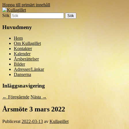
Hoppa till primärt innehåll
Sök
Kullagillet
Huvudmeny
Hem
Om Kullagillet
Kontakter
Kalender
Årsberättelser
Bilder
Adresser/Länkar
Danserna
Inläggsnavigering
←
Föregående
Nästa
→
Årsmöte 3 mars 2022
Publicerat
2022-03-13
av
Kullagillet